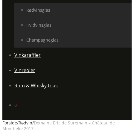
Rødvinsglas
Hvidvinsglas
Champagneglas
Vinkaraffler
Vinreoler
Rom & Whisky Glas
0
Forside
/
Rødvin
/
Domaine Eric de Suremain – Château de
Monthelie 2017