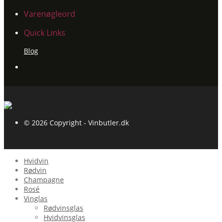
Varenøgleord
Quick Links
Blog
© 2026 Copyright - Vinbutler.dk
Hvidvin
Rødvin
Champagne
Rosé
Vinglas
Rødvinsglas
Hvidvinsglas