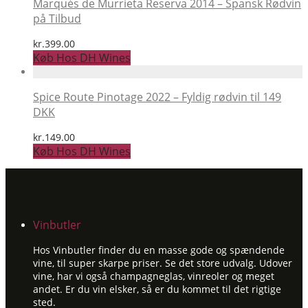
Marqués de Murrieta Reserva 2014 – Spansk Rødvin
på Tilbud
kr.
399.00
Køb Hos DH Wines
Spice Route Pinotage 2022 – Fyldig rødvin til 149
DKK
kr.
149.00
Køb Hos DH Wines
Vinbutler
Hos Vinbutler finder du en masse gode og spændende
vine, til super skarpe priser. Se det store udvalg. Udover
vine, har vi også champagneglas, vinreoler og meget
andet. Er du vin elsker, så er du kommet til det rigtige
sted.