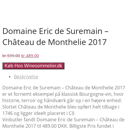
Domaine Eric de Suremain –
Château de Monthelie 2017
Den
Den
kr.
599.00
kr.
489.00
oprindelige
aktuelle
Køb Hos Winesommelier.dk
pris
pris
var:
er:
Beskrivelse
kr.599.00.
kr.489.00.
Domaine Eric de Suremain – Château de Monthelie 2017
er et fornemt eksempel på klassisk Bourgogne-vin, hvor
historie, terroir og håndværk går op i en højere enhed.
Slottet Château de Monthelie blev opført helt tilbage i
1746 og ligger ideelt placeret i Cô
Vinbutler fandt Domaine Eric de Suremain – Château de
Monthelie 2017 til 489.00 DKK. Billigste Pris fundet i