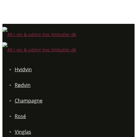
Hvidvin
Rødvin
Champagne
Rosé
Vinglas