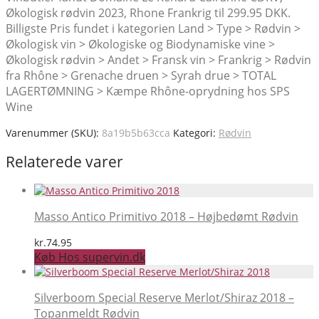
Økologisk rødvin 2023, Rhone Frankrig til 299.95 DKK.
Billigste Pris fundet i kategorien Land > Type > Rødvin >
Økologisk vin > Økologiske og Biodynamiske vine >
Økologisk rødvin > Andet > Fransk vin > Frankrig > Rødvin
fra Rhône > Grenache druen > Syrah drue > TOTAL
LAGERTØMNING > Kæmpe Rhône-oprydning hos SPS
Wine
Varenummer (SKU):
8a19b5b63cca
Kategori:
Rødvin
Relaterede varer
Masso Antico Primitivo 2018 – Højbedømt Rødvin
kr.
74.95
Køb Hos supervin.dk
Silverboom Special Reserve Merlot/Shiraz 2018 –
Topanmeldt Rødvin