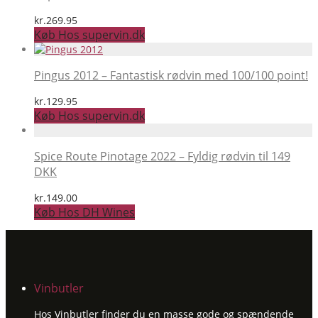
kr.
269.95
Køb Hos supervin.dk
Pingus 2012 – Fantastisk rødvin med 100/100 point!
kr.
129.95
Køb Hos supervin.dk
Spice Route Pinotage 2022 – Fyldig rødvin til 149
DKK
kr.
149.00
Køb Hos DH Wines
Vinbutler
Hos Vinbutler finder du en masse gode og spændende