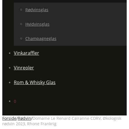
Rødvinsglas
Hvidvinsglas
Champagneglas
Vinkaraffler
Vinreoler
Rom & Whisky Glas
0
Forside
/
Rødvin
/
Domaine Le Renard Cairanne CDRV, Økologisk
rødvin 2023, Rhone Frankrig