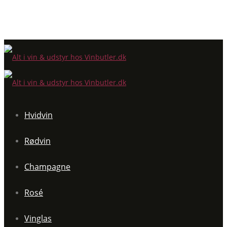
Hvidvin
Rødvin
Champagne
Rosé
Vinglas