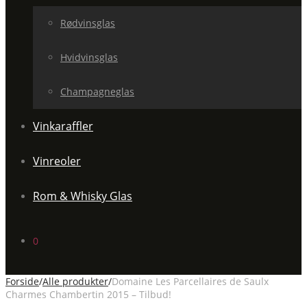
Rødvinsglas
Hvidvinsglas
Champagneglas
Vinkaraffler
Vinreoler
Rom & Whisky Glas
0
Forside
/
Alle produkter
/
Domaine Les Parcellaires de Saulx
Charmes Chambertin 2015 – Tilbud!