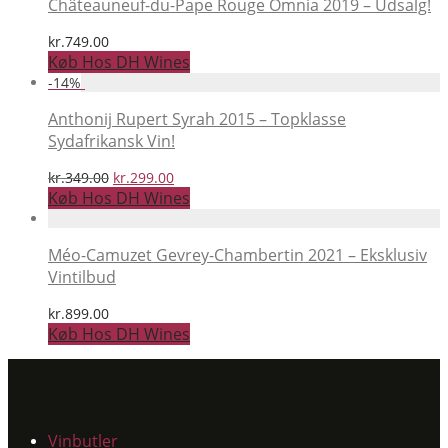
Châteauneuf-du-Pape Rouge Omnia 2019 – Udsalg!
kr.
749.00
Køb Hos DH Wines
-
14
%
Anthonij Rupert Syrah 2015 – Topklasse
Sydafrikansk Vin!
Den
Den
kr.
349.00
kr.
299.00
oprindelige
aktuelle
Køb Hos DH Wines
pris
pris
var:
er:
kr.349.00.
kr.299.00.
Méo-Camuzet Gevrey-Chambertin 2021 – Eksklusiv
Vintilbud
kr.
899.00
Køb Hos DH Wines
Vinbutler