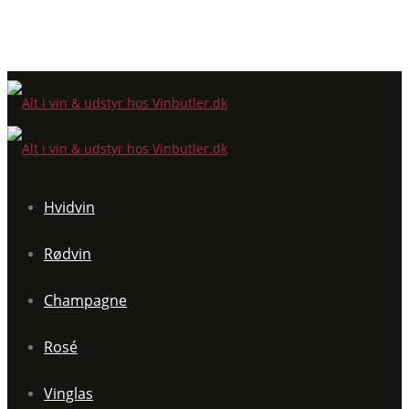
Hvidvin
Rødvin
Champagne
Rosé
Vinglas