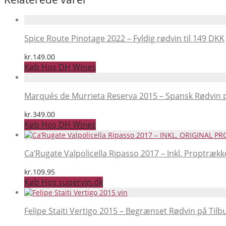
Spice Route Pinotage 2022 – Fyldig rødvin til 149 DKK
kr.
149.00
Køb Hos DH Wines
Marqués de Murrieta Reserva 2015 – Spansk Rødvin p
kr.
349.00
Køb Hos DH Wines
Ca’Rugate Valpolicella Ripasso 2017 – Inkl. Proptrækk
kr.
109.95
Køb Hos supervin.dk
Felipe Staiti Vertigo 2015 – Begrænset Rødvin på Tilb