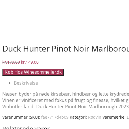
Duck Hunter Pinot Noir Marlboro
Den
Den
kr.
179.00
kr.
149.00
oprindelige
aktuelle
Køb Hos Winesommelier.dk
pris
pris
var:
er:
Beskrivelse
kr.179.00.
kr.149.00.
Næsen byder på røde kirsebær, hindbær og lette krydrede no
Vinen er vinificeret med fokus på frugt og finesse, hvilket
Vinbutler fandt Duck Hunter Pinot Noir Marlborough 2023 t
Varenummer (SKU):
fae7717d4b09
Kategori:
Rødvin
Varemærke:
D
Relaterede varer