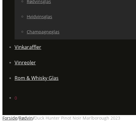
Rødvinsglas
Hvidvinsglas
Champagneglas
Vinkaraffler
Vinreoler
Rom & Whisky Glas
0
Forside
/
Rødvin
/
Duck Hunter Pinot Noir Marlborough 2023