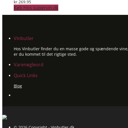
kr.
269.95
Køb Hos supervin.dk
Vinbutler
Hos Vinbutler finder du en masse gode og spændende vine, ti
er du kommet til det rigtige sted.
Varenøgleord
Quick Links
Blog
© 2026 Copyright - Vinbutler.dk