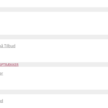
å Tilbud
er
ud