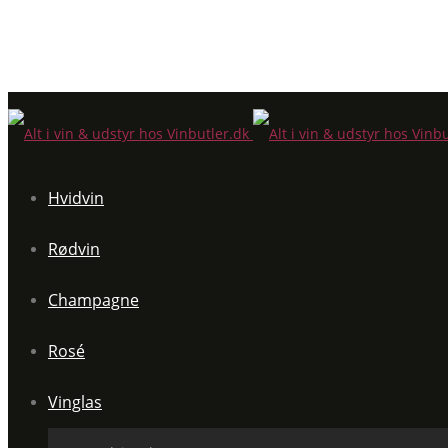
Hvidvin
Rødvin
Champagne
Rosé
Vinglas