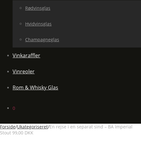
Rødvinsglas
Hvidvinsglas
Champagneglas
Vinkaraffler
Vinreoler
Rom & Whisky Glas
0
Forside
/
Ukategoriseret
/
En rejse i en separat sind – BA Imperial
Stout 99,00 DKK