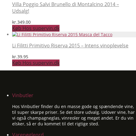
Villa Poggio Salvi Brunello di Montalcino 2014 –
Udsalg!
kr.
349.00
Køb Hos supervin.dk
Li Filitti Primitivo Riserva 2015 – Intens vinoplevelse
kr.
39.95
Køb Hos supervin.dk
Vinbutler
Hos Vinbutler finder du en masse gode og spændende vine,
til super skarpe priser. Se det store udvalg. Udover vine, har
vi også champagneglas, vinreoler og meget andet. Er du vin
elsker, så er du kommet til det rigtige sted.
Varenøgleord