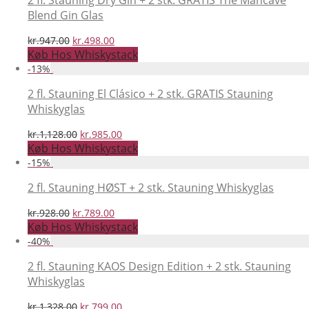
2 fl. Stauning Dry Gin + 2 stk. GRATIS The Mancave
Blend Gin Glas
Den
Den
kr.
947.00
kr.
498.00
oprindelige
aktuelle
Køb Hos Whiskystack
pris
pris
-
13
%
var:
er:
kr.947.00.
kr.498.00.
2 fl. Stauning El Clásico + 2 stk. GRATIS Stauning
Whiskyglas
Den
Den
kr.
1,128.00
kr.
985.00
oprindelige
aktuelle
Køb Hos Whiskystack
pris
pris
-
15
%
var:
er:
kr.1,128.00.
kr.985.00.
2 fl. Stauning HØST + 2 stk. Stauning Whiskyglas
Den
Den
kr.
928.00
kr.
789.00
oprindelige
aktuelle
Køb Hos Whiskystack
pris
pris
-
40
%
var:
er:
kr.928.00.
kr.789.00.
2 fl. Stauning KAOS Design Edition + 2 stk. Stauning
Whiskyglas
Den
Den
kr.
1,328.00
kr.
799.00