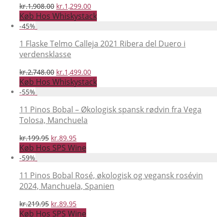
Den
Den
kr.
1,908.00
kr.
1,299.00
oprindelige
aktuelle
Køb Hos Whiskystack
pris
pris
-
45
%
var:
er:
kr.1,908.00.
kr.1,299.00.
1 Flaske Telmo Calleja 2021 Ribera del Duero i
verdensklasse
Den
Den
kr.
2,748.00
kr.
1,499.00
oprindelige
aktuelle
Køb Hos Whiskystack
pris
pris
-
55
%
var:
er:
kr.2,748.00.
kr.1,499.00.
11 Pinos Bobal – Økologisk spansk rødvin fra Vega
Tolosa, Manchuela
Den
Den
kr.
199.95
kr.
89.95
oprindelige
aktuelle
Køb Hos SPS Wine
pris
pris
-
59
%
var:
er:
kr.199.95.
kr.89.95.
11 Pinos Bobal Rosé, økologisk og vegansk rosévin
2024, Manchuela, Spanien
Den
Den
kr.
219.95
kr.
89.95
oprindelige
aktuelle
Køb Hos SPS Wine