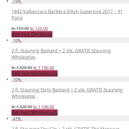
-
19
%
var:
er:
kr.2,748.00.
kr.1,499.00.
1842 Valbeccara Barbera d’Asti Superiore 2017 – 91
Point
Den
Den
kr.
159.00
kr.
129.00
oprindelige
aktuelle
Køb Hos DH Wines
pris
pris
-
10
%
var:
er:
kr.159.00.
kr.129.00.
2 fl. Stauning Bastard + 2 stk. GRATIS Stauning
Whiskyglas
Den
Den
kr.
1,328.00
kr.
1,190.00
oprindelige
aktuelle
Køb Hos Whiskystack
pris
pris
-
10
%
var:
er:
kr.1,328.00.
kr.1,190.00.
2 fl. Stauning Dirty Bastard + 2 stk. GRATIS Stauning
Whiskyglas
Den
Den
kr.
1,328.00
kr.
1,190.00
oprindelige
aktuelle
Køb Hos Whiskystack
pris
pris
-
47
%
var:
er:
kr.1,328.00.
kr.1,190.00.