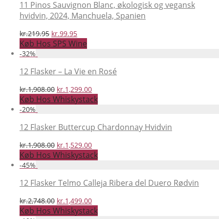
kr.239.95.
kr.99.95.
11 Pinos Sauvignon Blanc, økologisk og vegansk
hvidvin, 2024, Manchuela, Spanien
Den
Den
kr.
219.95
kr.
99.95
oprindelige
aktuelle
Køb Hos SPS Wine
pris
pris
-
32
%
var:
er:
kr.219.95.
kr.99.95.
12 Flasker – La Vie en Rosé
Den
Den
kr.
1,908.00
kr.
1,299.00
oprindelige
aktuelle
Køb Hos Whiskystack
pris
pris
-
20
%
var:
er:
kr.1,908.00.
kr.1,299.00.
12 Flasker Buttercup Chardonnay Hvidvin
Den
Den
kr.
1,908.00
kr.
1,529.00
oprindelige
aktuelle
Køb Hos Whiskystack
pris
pris
-
45
%
var:
er:
kr.1,908.00.
kr.1,529.00.
12 Flasker Telmo Calleja Ribera del Duero Rødvin
Den
Den
kr.
2,748.00
kr.
1,499.00
oprindelige
aktuelle
Køb Hos Whiskystack
pris
pris