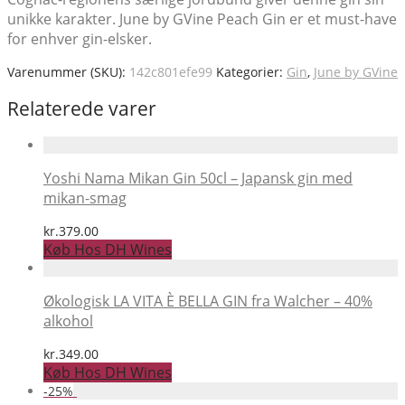
unikke karakter. June by GVine Peach Gin er et must-have
for enhver gin-elsker.
Varenummer (SKU):
142c801efe99
Kategorier:
Gin
,
June by GVine
Relaterede varer
Yoshi Nama Mikan Gin 50cl – Japansk gin med
mikan-smag
kr.
379.00
Køb Hos DH Wines
Økologisk LA VITA È BELLA GIN fra Walcher – 40%
alkohol
kr.
349.00
Køb Hos DH Wines
-
25
%