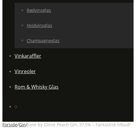
Rødvinsglas
Hvidvinsglas
Champagneglas
Vinkaraffler
Vinreoler
Rom & Whisky Glas
0
Forside
/
Gin
/
June by GVine Peach Gin, 37,5% – Fantastisk tilbud!