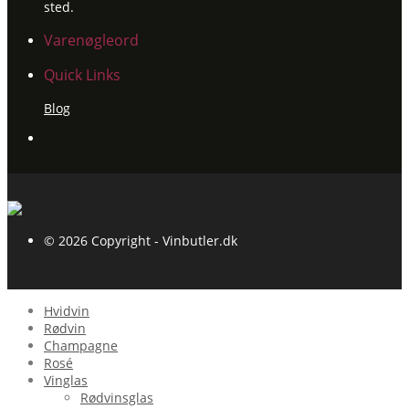
sted.
Varenøgleord
Quick Links
Blog
© 2026 Copyright - Vinbutler.dk
Hvidvin
Rødvin
Champagne
Rosé
Vinglas
Rødvinsglas