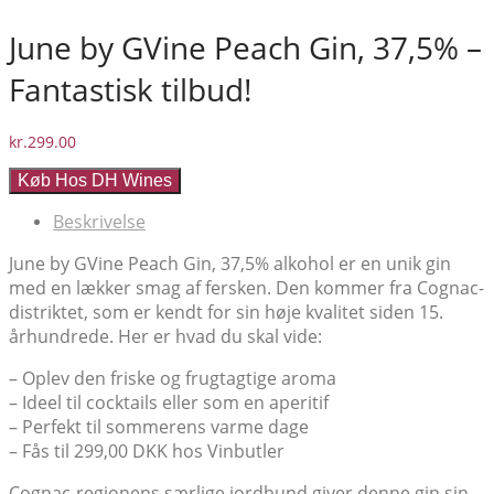
June by GVine Peach Gin, 37,5% –
Fantastisk tilbud!
kr.
299.00
Køb Hos DH Wines
Beskrivelse
June by GVine Peach Gin, 37,5% alkohol er en unik gin
med en lækker smag af fersken. Den kommer fra Cognac-
distriktet, som er kendt for sin høje kvalitet siden 15.
århundrede. Her er hvad du skal vide:
– Oplev den friske og frugtagtige aroma
– Ideel til cocktails eller som en aperitif
– Perfekt til sommerens varme dage
– Fås til 299,00 DKK hos Vinbutler
Cognac-regionens særlige jordbund giver denne gin sin