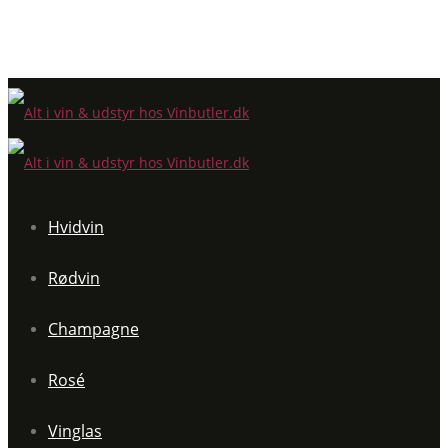
Hvidvin
Rødvin
Champagne
Rosé
Vinglas