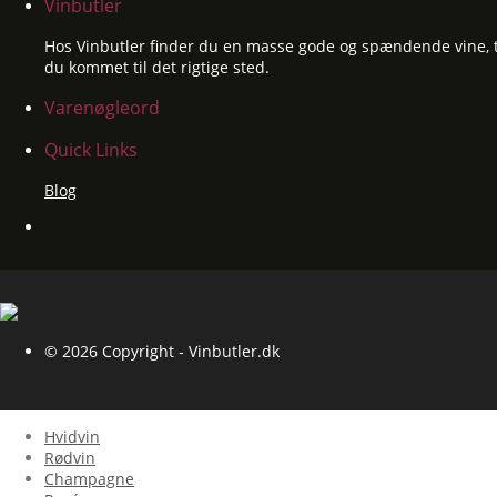
Vinbutler
Hos Vinbutler finder du en masse gode og spændende vine, til
du kommet til det rigtige sted.
Varenøgleord
Quick Links
Blog
© 2026 Copyright - Vinbutler.dk
Hvidvin
Rødvin
Champagne