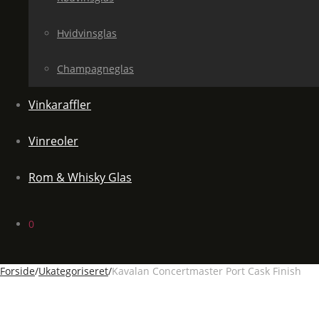
Hvidvinsglas
Champagneglas
Vinkaraffler
Vinreoler
Rom & Whisky Glas
0
Forside
/
Ukategoriseret
/
Kavalan Concertmaster Port Cask Finish