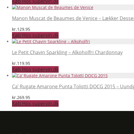
Køb Hos supervin.dk
Manon Muscat de Beaumes de Venice – Lækker Desser
kr.
129.95
Køb Hos supervin.dk
Le Petit Chavin Sparkling – Alkoholfri Chardonnay
kr.
119.95
Køb Hos supervin.dk
Ca’ Rugate Amarone Punta Tolotti DOCG 2015 – Uundgåel
kr.
269.95
Køb Hos supervin.dk