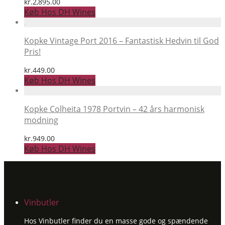
kr.
2,895.00
Køb Hos DH Wines
Kopke Vintage Port 2016 – Fantastisk Hedvin til God
Pris!
kr.
449.00
Køb Hos DH Wines
Kopke Colheita 1978 Portvin – 42 års harmonisk
modning
kr.
949.00
Køb Hos DH Wines
Vinbutler
Hos Vinbutler finder du en masse gode og spændende