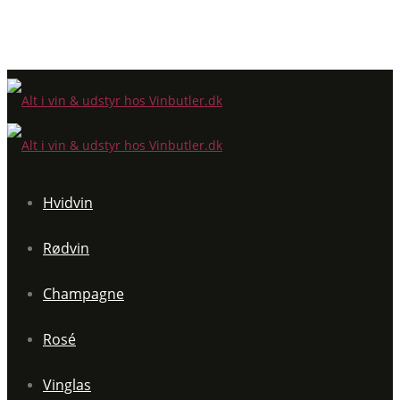
Hvidvin
Rødvin
Champagne
Rosé
Vinglas