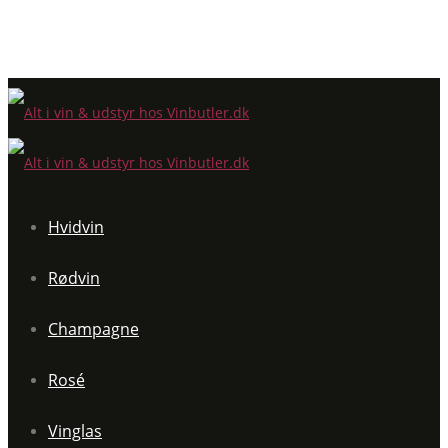
Hvidvin
Rødvin
Champagne
Rosé
Vinglas