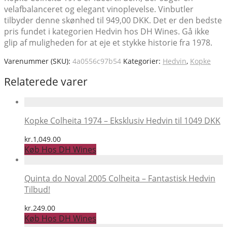
velafbalanceret og elegant vinoplevelse. Vinbutler
tilbyder denne skønhed til 949,00 DKK. Det er den bedste
pris fundet i kategorien Hedvin hos DH Wines. Gå ikke
glip af muligheden for at eje et stykke historie fra 1978.
Varenummer (SKU):
4a0556c97b54
Kategorier:
Hedvin
,
Kopke
Relaterede varer
Kopke Colheita 1974 – Eksklusiv Hedvin til 1049 DKK
kr.
1,049.00
Køb Hos DH Wines
Quinta do Noval 2005 Colheita – Fantastisk Hedvin
Tilbud!
kr.
249.00
Køb Hos DH Wines