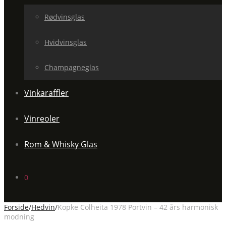
Rødvinsglas
Hvidvinsglas
Champagneglas
Vinkaraffler
Vinreoler
Rom & Whisky Glas
0
Forside
/
Hedvin
/
Kopke Colheita 1978 Portvin – 42 års harmonisk
modning