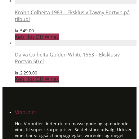
Krohn Colheita 1983 – Eksklusiv Tawny Portvin på
tilbud!
kr.
549.00
Køb Hos DH Wines
Dalva Colheita Golden White 1963 – Eksklusiv
Portvin 50 cl
kr.
2,299.00
Køb Hos DH Wines
Vinbutler
Hos Vinbutler finder du en masse gode og spændende
vine, til super skarpe priser. Se det store udvalg. Udover
vine, har vi også champagneglas, vinreoler og meget