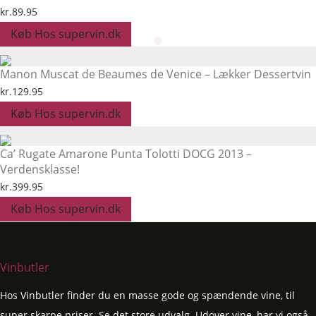
kr.
89.95
Køb Hos supervin.dk
Manon Muscat de Beaumes de Venice – Lækker Dessertvin
kr.
129.95
Køb Hos supervin.dk
Ca’ Rugate Amarone Punta Tolotti DOCG 2013 –
Verdensklasse!
kr.
399.95
Køb Hos supervin.dk
Vinbutler
Hos Vinbutler finder du en masse gode og spændende vine, til
super skarpe priser. Se det store udvalg. Udover vine, har vi også