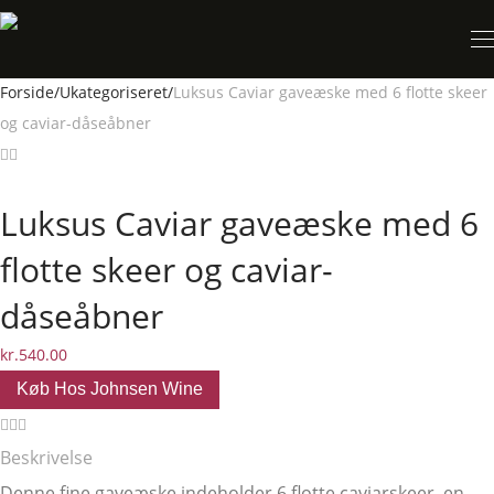
Forside
/
Ukategoriseret
/
Luksus Caviar gaveæske med 6 flotte skeer
og caviar-dåseåbner
Luksus Caviar gaveæske med 6
flotte skeer og caviar-
dåseåbner
kr.
540.00
Køb Hos Johnsen Wine
Beskrivelse
Denne fine gaveæske indeholder 6 flotte caviarskeer, en