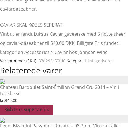
caviardåseabner.
CAVIAR SKAL KØBES SEPERAT.
Vinbutler fandt Luksus Caviar gaveæske med 6 flotte skeer
og caviar-dåseåbner til 540.00 DKK. Billigste Pris fundet i
kategorien Accessories > Caviar hos Johnsen Wine
Varenummer (SKU):
33d293c50fd6
Kategori:
Ukategoriseret
Relaterede varer
Chateau Bardoulet Saint-Émilion Grand Cru 2014 – Vin i
topklasse
kr.
349.00
Køb Hos supervin.dk
Feudi Bizantini Passofino Rosato – 98 Point Vin fra Italien