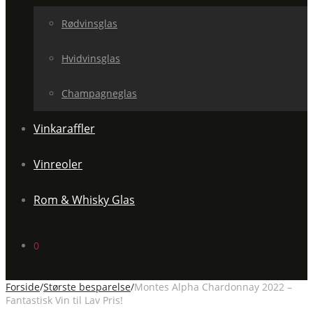
Rødvinsglas
Hvidvinsglas
Champagneglas
Vinkaraffler
Vinreoler
Rom & Whisky Glas
0
Forside
/
Største besparelse
/
Montes Alpha Chardonnay 2022 –
Fantastisk Vin til Lav Pris!