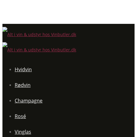
Hvidvin
Rødvin
Champagne
Rosé
Vinglas