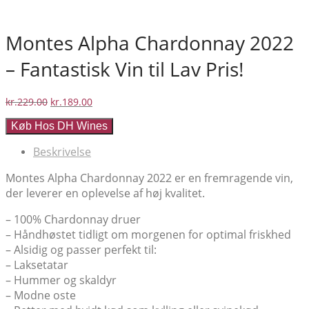
Montes Alpha Chardonnay 2022
– Fantastisk Vin til Lav Pris!
Den
Den
kr.
229.00
kr.
189.00
oprindelige
aktuelle
Køb Hos DH Wines
pris
pris
var:
er:
Beskrivelse
kr.229.00.
kr.189.00.
Montes Alpha Chardonnay 2022 er en fremragende vin,
der leverer en oplevelse af høj kvalitet.
– 100% Chardonnay druer
– Håndhøstet tidligt om morgenen for optimal friskhed
– Alsidig og passer perfekt til:
– Laksetatar
– Hummer og skaldyr
– Modne oste