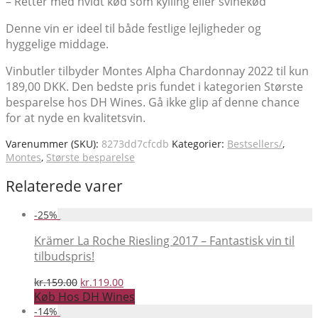
– Retter med hvidt kød som kylling eller svinekød
Denne vin er ideel til både festlige lejligheder og
hyggelige middage.
Vinbutler tilbyder Montes Alpha Chardonnay 2022 til kun
189,00 DKK. Den bedste pris fundet i kategorien Største
besparelse hos DH Wines. Gå ikke glip af denne chance
for at nyde en kvalitetsvin.
Varenummer (SKU):
8273dd7cfcdb
Kategorier:
Bestsellers/
,
Montes
,
Største besparelse
Relaterede varer
-
25
%
Krämer La Roche Riesling 2017 – Fantastisk vin til
tilbudspris!
Den
Den
kr.
159.00
kr.
119.00
oprindelige
aktuelle
Køb Hos DH Wines
pris
pris
-
14
%