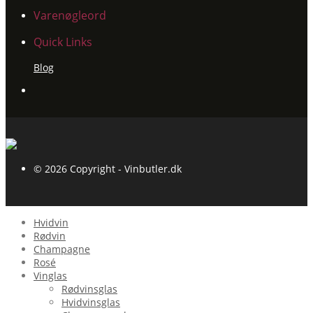
Varenøgleord
Quick Links
Blog
© 2026 Copyright - Vinbutler.dk
Hvidvin
Rødvin
Champagne
Rosé
Vinglas
Rødvinsglas
Hvidvinsglas