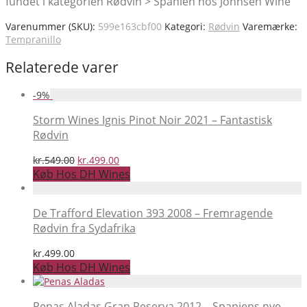
fundet i kategorien Rødvin > Spanien hos Johnsen Wine
Varenummer (SKU):
599e163cbf00
Kategori:
Rødvin
Varemærke:
Tempranillo
Relaterede varer
-
9
%
Storm Wines Ignis Pinot Noir 2021 – Fantastisk
Rødvin
Den
Den
kr.
549.00
kr.
499.00
oprindelige
aktuelle
Køb Hos DH Wines
pris
pris
var:
er:
kr.549.00.
kr.499.00.
De Trafford Elevation 393 2008 – Fremragende
Rødvin fra Sydafrika
kr.
499.00
Køb Hos DH Wines
Penas Aladas Gran Reserva 2012 – Spaniens nye