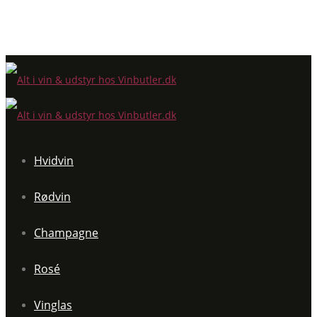
Hvidvin
Rødvin
Champagne
Rosé
Vinglas