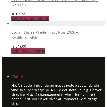
ikon i 5 L
kr.
129.95
Køb Hos supervin.dk
Storm Wines Vrede Pinot Noir 2020 –
Kvalitetsrødvin
kr.
549.00
Køb Hos DH Wines
Vinbutler
Hos Vinbutler finder du en masse gode og spændende
vine, til super skarpe priser. Se det store udvalg. Udover
vine, har vi også champagneglas, vinreoler og meget
andet. Er du vin elsker, så er du kommet til det rigtige
sted.