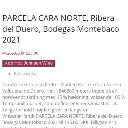
PARCELA CARA NORTE, Ribera
del Duero, Bodegas Montebaco
2021
Den
Den
kr.
265.00
kr.
225.00
oprindelige
aktuelle
Køb Hos Johnsen Wine
pris
pris
var:
er:
Beskrivelse
kr.265.00.
kr.225.00.
CaraNorte er opkaldt efter Marken Parcela Cara Norte i
Valbuena de Duero. Her, i 840880 meters højde på en
nordvendt skråning med 15 % hældning, vokser de 100 %
Tempranillo-druer, som definerer vinens karakter. De
kølige forhold i højden giver en langsom
Vinbutler fandt PARCELA CARA NORTE, Ribera del Duero,
Bodegas Montebaco 2021 til 195.00 DKK. Billigste Pris