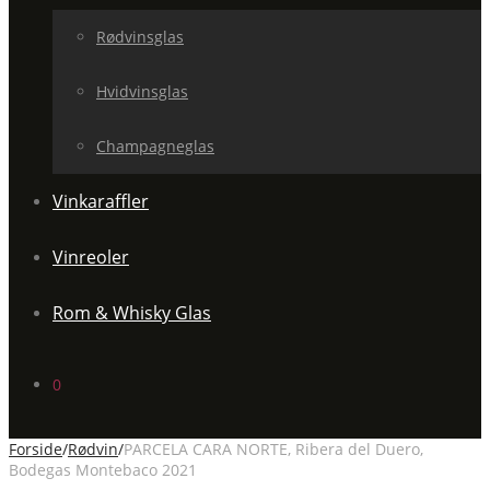
Rødvinsglas
Hvidvinsglas
Champagneglas
Vinkaraffler
Vinreoler
Rom & Whisky Glas
0
Forside
/
Rødvin
/
PARCELA CARA NORTE, Ribera del Duero,
Bodegas Montebaco 2021