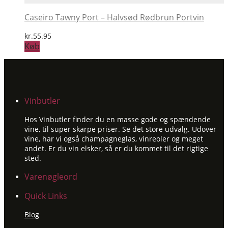
Caseiro Tawny Port – Halvsød Rødbrun Portvin
kr.
55.95
Køb
Vinbutler
Hos Vinbutler finder du en masse gode og spændende
vine, til super skarpe priser. Se det store udvalg. Udover
vine, har vi også champagneglas, vinreoler og meget
andet. Er du vin elsker, så er du kommet til det rigtige
sted.
Varenøgleord
Quick Links
Blog