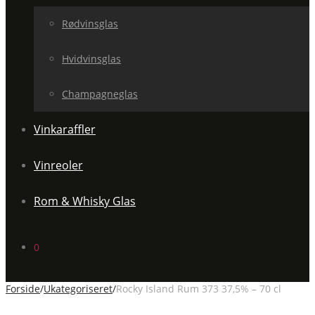
Rødvinsglas
Hvidvinsglas
Champagneglas
Vinkaraffler
Vinreoler
Rom & Whisky Glas
0
Forside
/
Ukategoriseret
/
Rocky Island Rum 373 37,5% – 70 cl