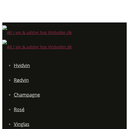
Hvidvin
Rødvin
Champagne
Rosé
Vinglas