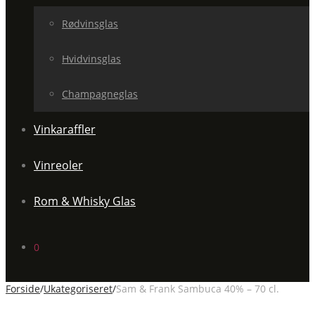
Rødvinsglas
Hvidvinsglas
Champagneglas
Vinkaraffler
Vinreoler
Rom & Whisky Glas
0
Forside
/
Ukategoriseret
/
Sam & Frank Sambuca 40% – 70 cl.