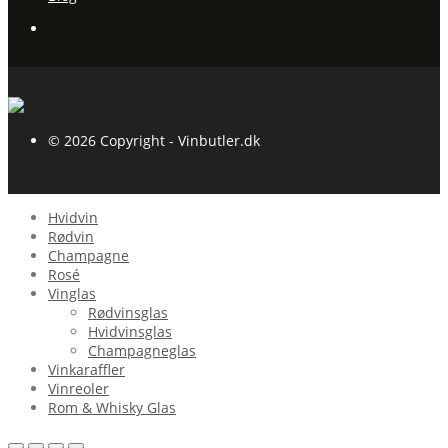
© 2026 Copyright - Vinbutler.dk
Hvidvin
Rødvin
Champagne
Rosé
Vinglas
Rødvinsglas
Hvidvinsglas
Champagneglas
Vinkaraffler
Vinreoler
Rom & Whisky Glas