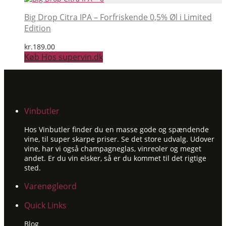
Big Drop Citra IPA – Forfriskende 0,5% Øl i Limited
Edition
kr.
189.00
Køb Hos supervin.dk
Vinbutler
Hos Vinbutler finder du en masse gode og spændende
vine, til super skarpe priser. Se det store udvalg. Udover
vine, har vi også champagneglas, vinreoler og meget
andet. Er du vin elsker, så er du kommet til det rigtige
sted.
Varenøgleord
Quick Links
Blog