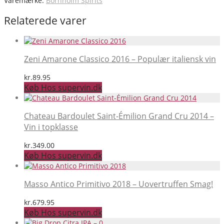
Varemærke:
Bornholm Spirits
Relaterede varer
Zeni Amarone Classico 2016 – Populær italiensk vin
kr.
89.95
Køb Hos supervin.dk
Chateau Bardoulet Saint-Émilion Grand Cru 2014 –
Vin i topklasse
kr.
349.00
Køb Hos supervin.dk
Masso Antico Primitivo 2018 – Uovertruffen Smag!
kr.
679.95
Køb Hos supervin.dk