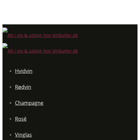
Hvidvin
Rødvin
Champagne
Rosé
Vinglas