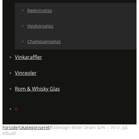
Rødvinsglas
Hvidvinsglas
Champagneglas
Vinkaraffler
Vinreoler
Rom & Whisky Glas
0
Forside
/
Ukategoriseret
/
Sidevogn Bitter Dram 32% – 70 cl. på
tilbud!