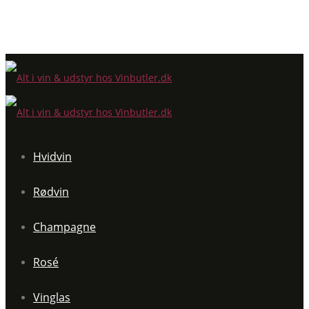
Hvidvin
Rødvin
Champagne
Rosé
Vinglas