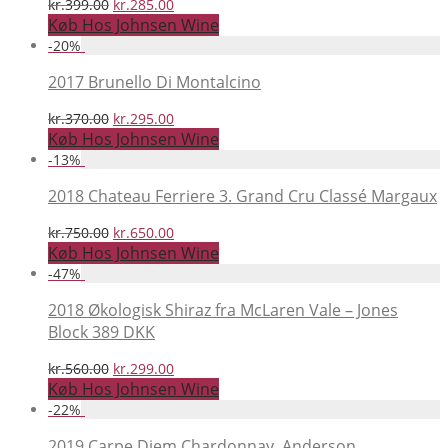
Den
Den
kr.
399.00
kr.
285.00
oprindelige
aktuelle
Køb Hos Johnsen Wine
pris
pris
-
20
%
var:
er:
kr.399.00.
kr.285.00.
2017 Brunello Di Montalcino
Den
Den
kr.
370.00
kr.
295.00
oprindelige
aktuelle
Køb Hos Johnsen Wine
pris
pris
-
13
%
var:
er:
kr.370.00.
kr.295.00.
2018 Chateau Ferriere 3. Grand Cru Classé Margaux
Den
Den
kr.
750.00
kr.
650.00
oprindelige
aktuelle
Køb Hos Johnsen Wine
pris
pris
-
47
%
var:
er:
kr.750.00.
kr.650.00.
2018 Økologisk Shiraz fra McLaren Vale – Jones
Block 389 DKK
Den
Den
kr.
560.00
kr.
299.00
oprindelige
aktuelle
Køb Hos Johnsen Wine
pris
pris
-
22
%
var:
er:
kr.560.00.
kr.299.00.
2019 Carpe Diem Chardonnay, Anderson