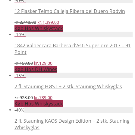
-
49
%
var:
er:
kr.1,908.00.
kr.1,529.00.
12 Flasker Telmo Calleja Ribera del Duero Rødvin
Den
Den
kr.
2,748.00
kr.
1,399.00
oprindelige
aktuelle
Køb Hos Whiskystack
pris
pris
-
19
%
var:
er:
kr.2,748.00.
kr.1,399.00.
1842 Valbeccara Barbera d’Asti Superiore 2017 – 91
Point
Den
Den
kr.
159.00
kr.
129.00
oprindelige
aktuelle
Køb Hos DH Wines
pris
pris
-
15
%
var:
er:
kr.159.00.
kr.129.00.
2 fl. Stauning HØST + 2 stk. Stauning Whiskyglas
Den
Den
kr.
928.00
kr.
789.00
oprindelige
aktuelle
Køb Hos Whiskystack
pris
pris
-
40
%
var:
er:
kr.928.00.
kr.789.00.
2 fl. Stauning KAOS Design Edition + 2 stk. Stauning
Whiskyglas