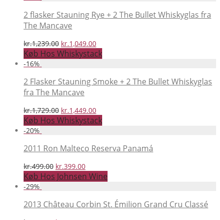
2 flasker Stauning Rye + 2 The Bullet Whiskyglas fra
The Mancave
Den
Den
kr.
1,239.00
kr.
1,049.00
oprindelige
aktuelle
Køb Hos Whiskystack
pris
pris
-
16
%
var:
er:
kr.1,239.00.
kr.1,049.00.
2 Flasker Stauning Smoke + 2 The Bullet Whiskyglas
fra The Mancave
Den
Den
kr.
1,729.00
kr.
1,449.00
oprindelige
aktuelle
Køb Hos Whiskystack
pris
pris
-
20
%
var:
er:
kr.1,729.00.
kr.1,449.00.
2011 Ron Malteco Reserva Panamá
Den
Den
kr.
499.00
kr.
399.00
oprindelige
aktuelle
Køb Hos Johnsen Wine
pris
pris
-
29
%
var:
er:
kr.499.00.
kr.399.00.
2013 Château Corbin St. Émilion Grand Cru Classé