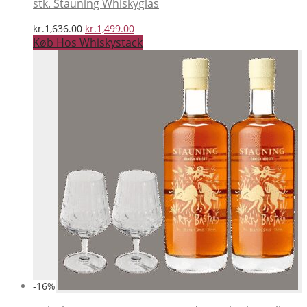
stk. Stauning Whiskyglas
Den
Den
kr.
1,636.00
kr.
1,499.00
oprindelige
aktuelle
Køb Hos Whiskystack
pris
pris
var:
er:
kr.1,636.00.
kr.1,499.00.
-
16
%