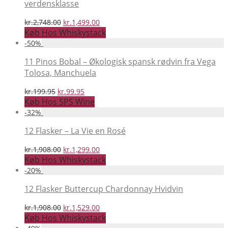
verdensklasse
Den
Den
kr.
2,748.00
kr.
1,499.00
oprindelige
aktuelle
Køb Hos Whiskystack
pris
pris
-
50
%
var:
er:
kr.2,748.00.
kr.1,499.00.
11 Pinos Bobal – Økologisk spansk rødvin fra Vega
Tolosa, Manchuela
Den
Den
kr.
199.95
kr.
99.95
oprindelige
aktuelle
Køb Hos SPS Wine
pris
pris
-
32
%
var:
er:
kr.199.95.
kr.99.95.
12 Flasker – La Vie en Rosé
Den
Den
kr.
1,908.00
kr.
1,299.00
oprindelige
aktuelle
Køb Hos Whiskystack
pris
pris
-
20
%
var:
er:
kr.1,908.00.
kr.1,299.00.
12 Flasker Buttercup Chardonnay Hvidvin
Den
Den
kr.
1,908.00
kr.
1,529.00
oprindelige
aktuelle
Køb Hos Whiskystack
pris
pris