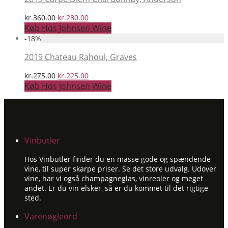
Den
Den
kr.
360.00
kr.
280.00
oprindelige
aktuelle
Køb Hos Johnsen Wine
pris
pris
-
18
%
var:
er:
kr.360.00.
kr.280.00.
2019 Chateau Rahoul, Graves
Den
Den
kr.
275.00
kr.
225.00
oprindelige
aktuelle
Køb Hos Johnsen Wine
pris
pris
var:
er:
kr.275.00.
kr.225.00.
Vinbutler
Hos Vinbutler finder du en masse gode og spændende
vine, til super skarpe priser. Se det store udvalg. Udover
vine, har vi også champagneglas, vinreoler og meget
andet. Er du vin elsker, så er du kommet til det rigtige
sted.
Varenøgleord