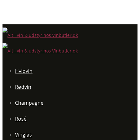
Hvidvin
Rødvin
Champagne
Rosé
Vinglas