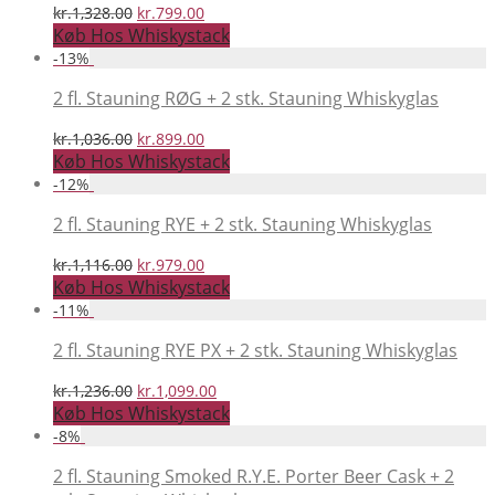
Den
Den
kr.
1,328.00
kr.
799.00
oprindelige
aktuelle
Køb Hos Whiskystack
pris
pris
-
13
%
var:
er:
kr.1,328.00.
kr.799.00.
2 fl. Stauning RØG + 2 stk. Stauning Whiskyglas
Den
Den
kr.
1,036.00
kr.
899.00
oprindelige
aktuelle
Køb Hos Whiskystack
pris
pris
-
12
%
var:
er:
kr.1,036.00.
kr.899.00.
2 fl. Stauning RYE + 2 stk. Stauning Whiskyglas
Den
Den
kr.
1,116.00
kr.
979.00
oprindelige
aktuelle
Køb Hos Whiskystack
pris
pris
-
11
%
var:
er:
kr.1,116.00.
kr.979.00.
2 fl. Stauning RYE PX + 2 stk. Stauning Whiskyglas
Den
Den
kr.
1,236.00
kr.
1,099.00
oprindelige
aktuelle
Køb Hos Whiskystack
pris
pris
-
8
%
var:
er:
kr.1,236.00.
kr.1,099.00.
2 fl. Stauning Smoked R.Y.E. Porter Beer Cask + 2