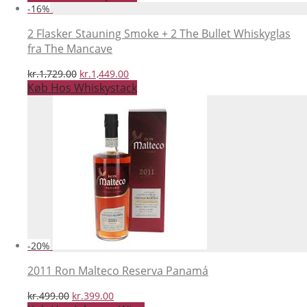
pris
pris
-
16
%
var:
er:
kr.1,239.00.
kr.1,049.00.
2 Flasker Stauning Smoke + 2 The Bullet Whiskyglas
fra The Mancave
Den
Den
kr.
1,729.00
kr.
1,449.00
oprindelige
aktuelle
Køb Hos Whiskystack
pris
pris
var:
er:
kr.1,729.00.
kr.1,449.00.
-
20
%
2011 Ron Malteco Reserva Panamá
Den
Den
kr.
499.00
kr.
399.00