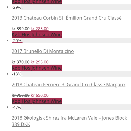
oprindelige
aktuelle
Køb Hos Johnsen Wine
pris
pris
-
29
%
var:
er:
kr.499.00.
kr.399.00.
2013 Château Corbin St. Émilion Grand Cru Classé
Den
Den
kr.
399.00
kr.
285.00
oprindelige
aktuelle
Køb Hos Johnsen Wine
pris
pris
-
20
%
var:
er:
kr.399.00.
kr.285.00.
2017 Brunello Di Montalcino
Den
Den
kr.
370.00
kr.
295.00
oprindelige
aktuelle
Køb Hos Johnsen Wine
pris
pris
-
13
%
var:
er:
kr.370.00.
kr.295.00.
2018 Chateau Ferriere 3. Grand Cru Classé Margaux
Den
Den
kr.
750.00
kr.
650.00
oprindelige
aktuelle
Køb Hos Johnsen Wine
pris
pris
-
47
%
var:
er:
kr.750.00.
kr.650.00.
2018 Økologisk Shiraz fra McLaren Vale – Jones Block
389 DKK