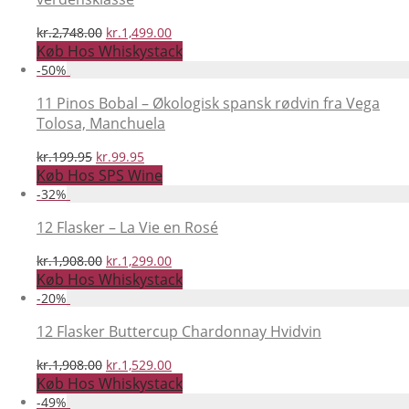
Den
Den
kr.
2,748.00
kr.
1,499.00
oprindelige
aktuelle
Køb Hos Whiskystack
pris
pris
-
50
%
var:
er:
kr.2,748.00.
kr.1,499.00.
11 Pinos Bobal – Økologisk spansk rødvin fra Vega
Tolosa, Manchuela
Den
Den
kr.
199.95
kr.
99.95
oprindelige
aktuelle
Køb Hos SPS Wine
pris
pris
-
32
%
var:
er:
kr.199.95.
kr.99.95.
12 Flasker – La Vie en Rosé
Den
Den
kr.
1,908.00
kr.
1,299.00
oprindelige
aktuelle
Køb Hos Whiskystack
pris
pris
-
20
%
var:
er:
kr.1,908.00.
kr.1,299.00.
12 Flasker Buttercup Chardonnay Hvidvin
Den
Den
kr.
1,908.00
kr.
1,529.00
oprindelige
aktuelle
Køb Hos Whiskystack
pris
pris
-
49
%