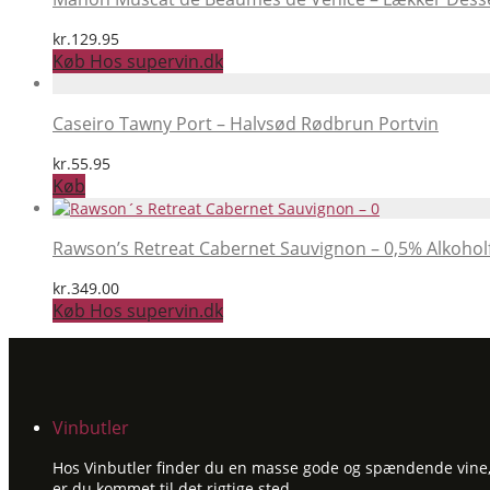
kr.
129.95
Køb Hos supervin.dk
Caseiro Tawny Port – Halvsød Rødbrun Portvin
kr.
55.95
Køb
Rawson’s Retreat Cabernet Sauvignon – 0,5% Alkoholf
kr.
349.00
Køb Hos supervin.dk
Vinbutler
Hos Vinbutler finder du en masse gode og spændende vine, ti
er du kommet til det rigtige sted.