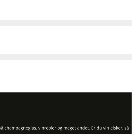
så champagneglas, vinreoler og meget andet. Er du vin elsker, så