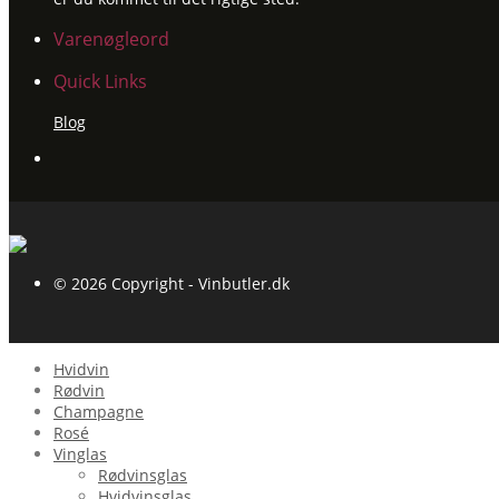
Varenøgleord
Quick Links
Blog
© 2026 Copyright - Vinbutler.dk
Hvidvin
Rødvin
Champagne
Rosé
Vinglas
Rødvinsglas
Hvidvinsglas