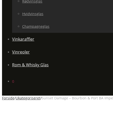
Rødvinsglas
Hvidvinsglas
Champagneglas
Vinkaraffler
Vinreoler
Rom & Whisky Glas
0
Forside
/
Ukategoriseret
/
Sunset Damage – Bourbon & Port BA Imperi