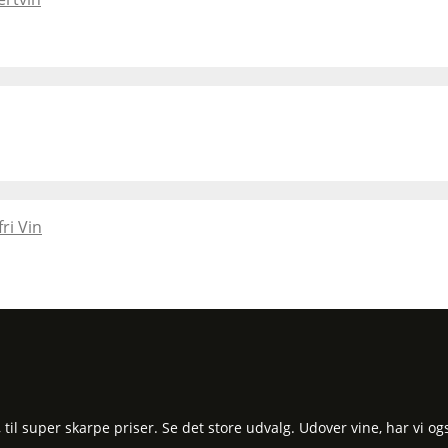
ri Vin
l super skarpe priser. Se det store udvalg. Udover vine, har vi og