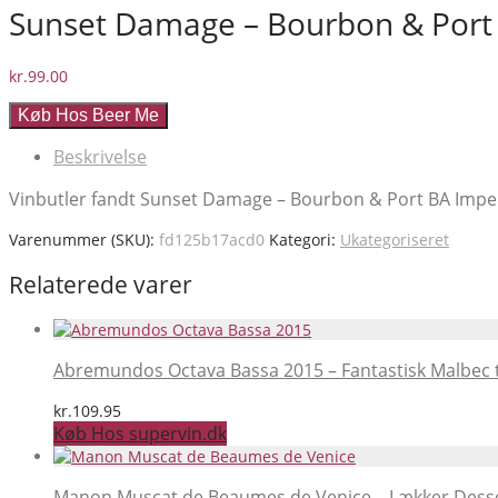
Sunset Damage – Bourbon & Port B
kr.
99.00
Køb Hos Beer Me
Beskrivelse
Vinbutler fandt Sunset Damage – Bourbon & Port BA Imperia
Varenummer (SKU):
fd125b17acd0
Kategori:
Ukategoriseret
Relaterede varer
Abremundos Octava Bassa 2015 – Fantastisk Malbec t
kr.
109.95
Køb Hos supervin.dk
Manon Muscat de Beaumes de Venice – Lækker Desse