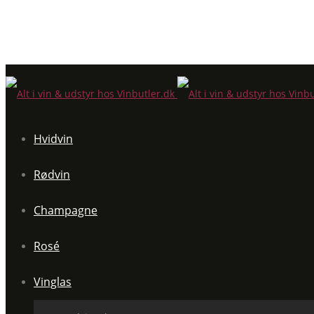
Hvidvin
Rødvin
Champagne
Rosé
Vinglas