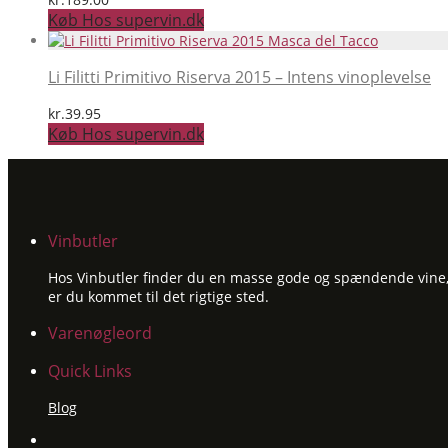
Køb Hos supervin.dk
Li Filitti Primitivo Riserva 2015 – Intens vinoplevelse
kr.
39.95
Køb Hos supervin.dk
Vinbutler
Hos Vinbutler finder du en masse gode og spændende vine, ti
er du kommet til det rigtige sted.
Varenøgleord
Quick Links
Blog