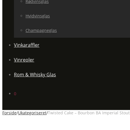
Rødvinsglas
Hvidvinsglas
Champagneglas
Vinkaraffler
Vinreoler
Rom & Whisky Glas
0
Forside
/
Ukategoriseret
/
Twisted Cake – Bourbon BA Imperial Stout