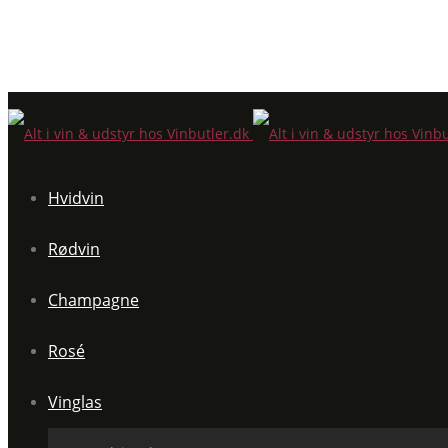
Hvidvin
Rødvin
Champagne
Rosé
Vinglas