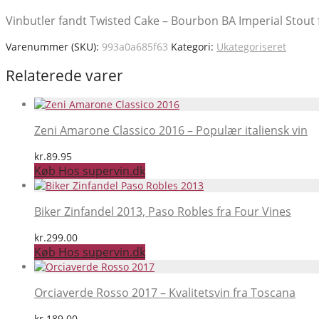
Vinbutler fandt Twisted Cake – Bourbon BA Imperial Stout f
Varenummer (SKU):
993a0a685f63
Kategori:
Ukategoriseret
Relaterede varer
Zeni Amarone Classico 2016 – Populær italiensk vin
kr.
89.95
Køb Hos supervin.dk
Biker Zinfandel 2013, Paso Robles fra Four Vines
kr.
299.00
Køb Hos supervin.dk
Orciaverde Rosso 2017 – Kvalitetsvin fra Toscana
kr.
189.00