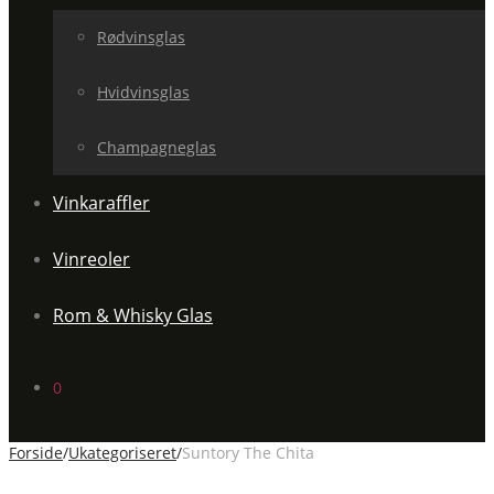
Rødvinsglas
Hvidvinsglas
Champagneglas
Vinkaraffler
Vinreoler
Rom & Whisky Glas
0
Forside
/
Ukategoriseret
/
Suntory The Chita