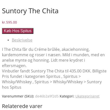
Suntory The Chita
kr.
595.00
Køb Hos Spitus
Beskrivelse
I The Chita får du Créme brûlée, akaciehonning,
kardemomme og roser i næsen. Mild i munden, med en
anelse mynte og honning. Lidt mere krydret i
eftersmagen.
Vinbutler fandt Suntory The Chita til 435.00 DKK. Billigste
Pris fundet i kategorien Spiritus , Spiritus >
Whisky/Whiskey , Spiritus > Whisky/Whiskey > Suntory
hos Spitus
Varenummer (SKU):
de46b2a9f2d5
Kategori:
Ukategoriseret
Relaterede varer