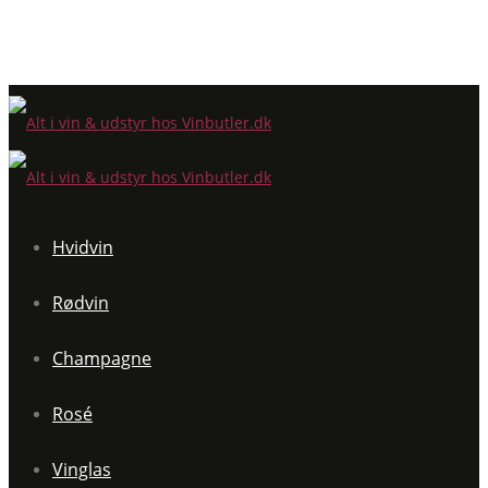
Hvidvin
Rødvin
Champagne
Rosé
Vinglas