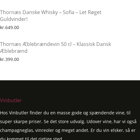
Thornæs Danske Whisky – Sofia – Let Røget
Guldvinder!
kr.
649.00
Thornæs Æblebrændevin 50 cl – Klassisk Dansk
Æblebrænd
kr.
399.00
Vinbutler
Hos Vinbutler finder du en masse gode og spændende vine, til
super skarpe priser. Se det store udvalg. Udover vine, har vi også
champagneglas, vinreoler og meget andet. Er du vin elsker, så er
du kommet til det rigtige sted.