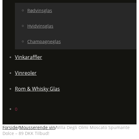
Rødvinsglas
Hvidvinsglas
Champagneglas
Vinkaraffler
Vinreoler
Rom & Whisky Glas
0
Forside
/
Mousserende vin
/
Villa Degli Olmi Moscato Spumante
Dolce – 89 DKK Tilbud!