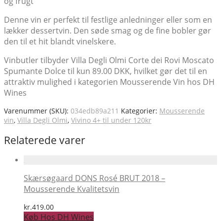
og frugt
Denne vin er perfekt til festlige anledninger eller som en
lækker dessertvin. Den søde smag og de fine bobler gør
den til et hit blandt vinelskere.
Vinbutler tilbyder Villa Degli Olmi Corte dei Rovi Moscato
Spumante Dolce til kun 89.00 DKK, hvilket gør det til en
attraktiv mulighed i kategorien Mousserende Vin hos DH
Wines
Varenummer (SKU):
034edb89a211
Kategorier:
Mousserende
vin
,
Villa Degli Olmi
,
Vivino 4+ til under 120kr
Relaterede varer
Skærsøgaard DONS Rosé BRUT 2018 –
Mousserende Kvalitetsvin
kr.
419.00
Køb Hos DH Wines