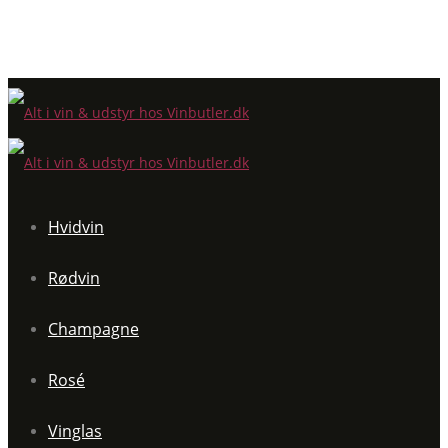
Hvidvin
Rødvin
Champagne
Rosé
Vinglas